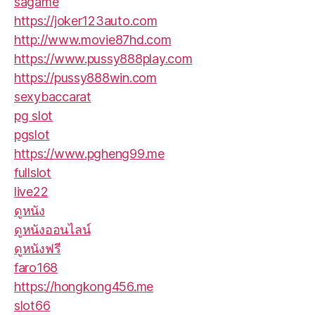
sagame
https://joker123auto.com
http://www.movie87hd.com
https://www.pussy888play.com
https://pussy888win.com
sexybaccarat
pg slot
pgslot
https://www.pgheng99.me
fullslot
live22
ดูหนัง
ดูหนังออนไลน์
ดูหนังฟรี
faro168
https://hongkong456.me
slot66