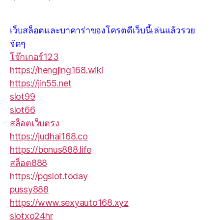
เว็บสล็อตและบาคาร่าของโครตดีเว็บนี้เล่นแล้วรวย
จัดๆ
โจ๊กเกอร์123
https://hengjing168.wiki
https://jin55.net
slot99
slot66
สล็อตเว็บตรง
https://judhai168.co
https://bonus888.life
สล็อต888
https://pgslot.today
pussy888
https://www.sexyauto168.xyz
slotxo24hr