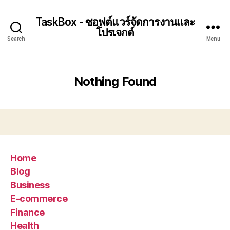
TaskBox - ซอฟต์แวร์จัดการงานและ
โปรเจกต์
Search
Menu
Nothing Found
Home
Blog
Business
E-commerce
Finance
Health