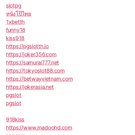
slotpg
หนังโป๊ไทย
1xbetth
funny18
kiss918
https://pgslotth.io
https://joker356.com
https://samurai777.net
https://tokyoslot88.com
https://betwayvietnam.com
https://jokerasia.net
pgslot
pgslot
918kiss
https://www.madoohd.com