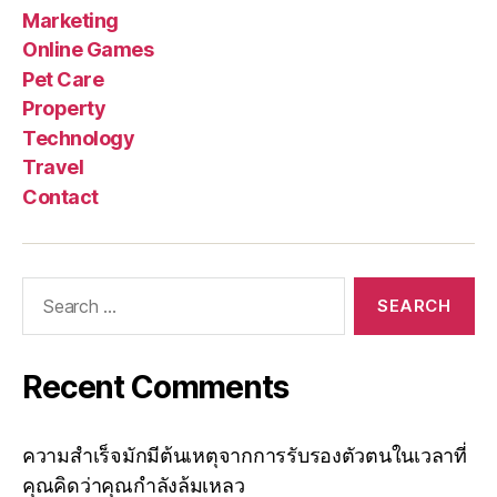
Marketing
Online Games
Pet Care
Property
Technology
Travel
Contact
Search
for:
Recent Comments
ความสำเร็จมักมีต้นเหตุจากการรับรองตัวตนในเวลาที่
คุณคิดว่าคุณกำลังล้มเหลว