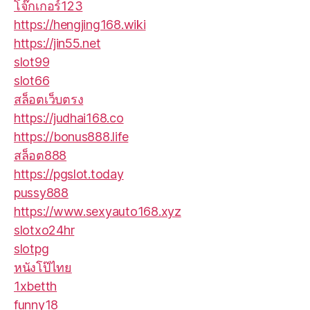
โจ๊กเกอร์123
https://hengjing168.wiki
https://jin55.net
slot99
slot66
สล็อตเว็บตรง
https://judhai168.co
https://bonus888.life
สล็อต888
https://pgslot.today
pussy888
https://www.sexyauto168.xyz
slotxo24hr
slotpg
หนังโป๊ไทย
1xbetth
funny18